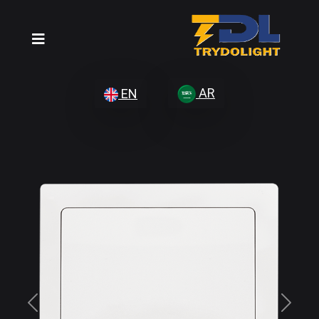
AR
EN
Next
Previous